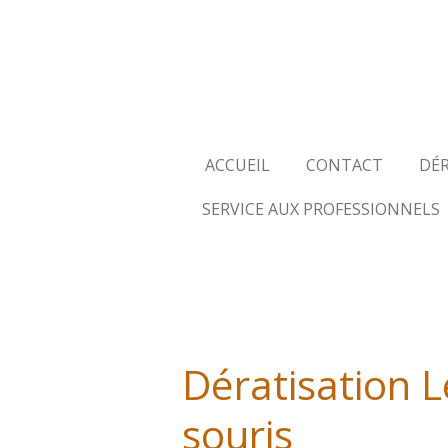
Passer
au
contenu
principal
ACCUEIL
CONTACT
DÉ
SERVICE AUX PROFESSIONNELS
Dératisation L
souris