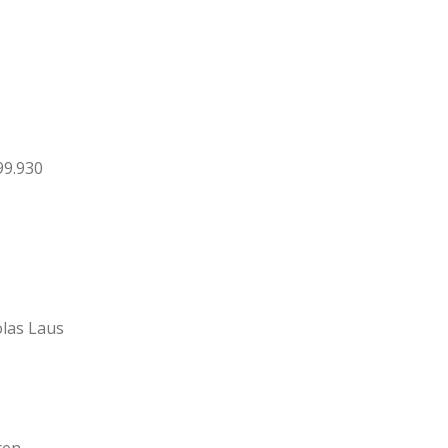
99.930
olas Laus
cren