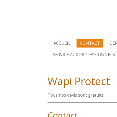
Passer
au
contenu
principal
ACCUEIL
CONTACT
DÉ
SERVICE AUX PROFESSIONNELS
Wapi Protect
Tous nos devis sont gratuits
Contact