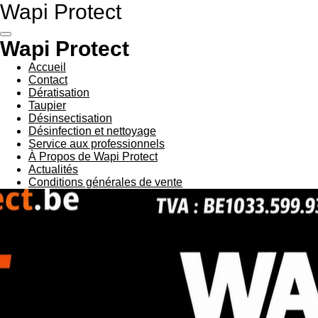
Wapi Protect
Passer
au
contenu
Wapi Protect
principal
Accueil
Contact
Dératisation
Taupier
Désinsectisation
Désinfection et nettoyage
Service aux professionnels
À Propos de Wapi Protect
Actualités
Conditions générales de vente