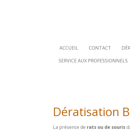
Passer
au
contenu
principal
ACCUEIL
CONTACT
DÉ
SERVICE AUX PROFESSIONNELS
Dératisation Be
La présence de
rats ou de souris
d